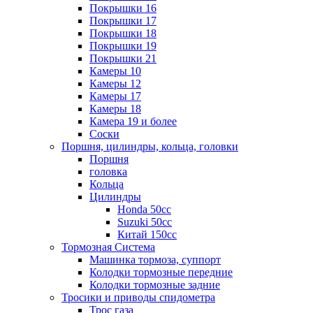
Покрышки 16
Покрышки 17
Покрышки 18
Покрышки 19
Покрышки 21
Камеры 10
Камеры 12
Камеры 17
Камеры 18
Камера 19 и более
Соски
Поршня, цилиндры, кольца, головки
Поршня
головка
Кольца
Цилиндры
Honda 50сс
Suzuki 50cc
Китай 150сс
Тормозная Система
Машинка тормоза, суппорт
Колодки тормозные передние
Колодки тормозные задние
Тросики и приводы спидометра
Трос газа