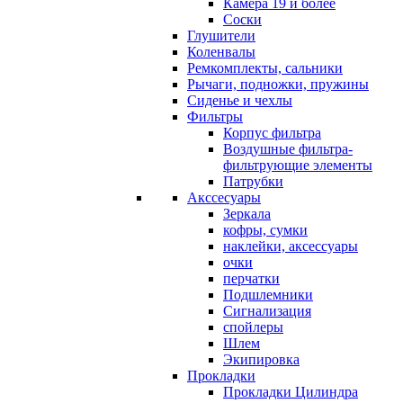
Камера 19 и более
Соски
Глушители
Коленвалы
Ремкомплекты, сальники
Рычаги, подножки, пружины
Сиденье и чехлы
Фильтры
Корпус фильтра
Воздушные фильтра-
фильтрующие элементы
Патрубки
Акссесуары
Зеркала
кофры, сумки
наклейки, аксессуары
очки
перчатки
Подшлемники
Сигнализация
спойлеры
Шлем
Экипировка
Прокладки
Прокладки Цилиндра