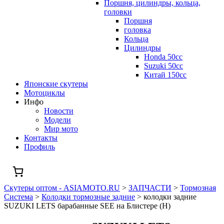
Поршня, цилиндры, кольца,
головки
Поршня
головка
Кольца
Цилиндры
Honda 50сс
Suzuki 50cc
Китай 150сс
Японские скутеры
Мотоциклы
Инфо
Новости
Модели
Мир мото
Контакты
Профиль
Скутеры оптом - ASIAMOTO.RU
>
ЗАПЧАСТИ
>
Тормозная
Система
>
Колодки тормозные задние
>
колодки задние
SUZUKI LETS барабанные SEE на Блистере (H)