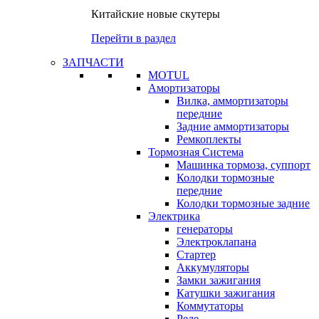
Китайские новые скутеры
Перейти в раздел
ЗАПЧАСТИ
MOTUL
Амортизаторы
Вилка, аммортизаторы
передние
Задние аммортизаторы
Ремкоплекты
Тормозная Система
Машинка тормоза, суппорт
Колодки тормозные
передние
Колодки тормозные задние
Электрика
генераторы
Электроклапана
Стартер
Аккумуляторы
Замки зажигания
Катушки зажигания
Коммутаторы
Реле