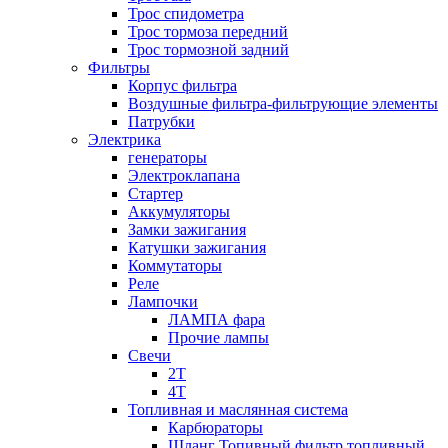
Трос спидометра
Трос тормоза передний
Трос тормозной задний
Фильтры
Корпус фильтра
Воздушные фильтра-фильтрующие элементы
Патрубки
Электрика
генераторы
Электроклапана
Стартер
Аккумуляторы
Замки зажигания
Катушки зажигания
Коммутаторы
Реле
Лампочки
ЛАМПА фара
Прочие лампы
Свечи
2T
4T
Топливная и маслянная система
Карбюраторы
Шланг Топивный фильтр топливный