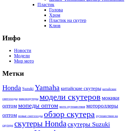
Пластик
Голова
Хром
Пластик на скутер
Клюв
Инфо
Новости
Модели
Мир мото
Метки
Yamaha
Honda
китайские скутеры
Suzuki
китайские
модели скутеров
мокики
снегоходы
максискутеры
мопеды оптом
оптом
мотороллеры
мото путешествия
обзор скутера
оптом
новые снегоходы
путешествия на
скутеры Honda
скутеры Suzuki
скутере