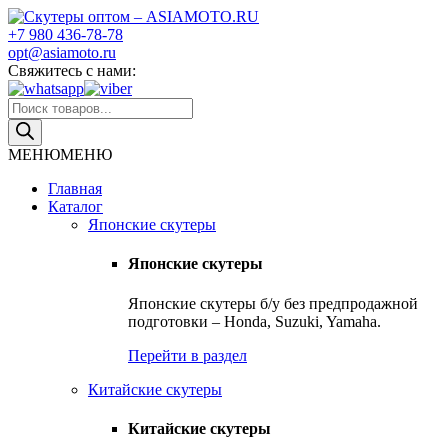
Skip
to
+7 980 436-78-78
Скутеры оптом – ASIAMOTO.RU
Японские и китайские скутеры оптом
content
opt@asiamoto.ru
Свяжитесь с нами:
Поиск
товаров
МЕНЮ
МЕНЮ
Главная
Каталог
Японские скутеры
Японские скутеры
Японские скутеры б/у без предпродажной
подготовки – Honda, Suzuki, Yamaha.
Перейти в раздел
Китайские скутеры
Китайские скутеры