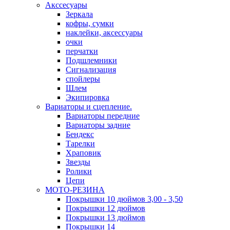
Акссесуары
Зеркала
кофры, сумки
наклейки, аксессуары
очки
перчатки
Подшлемники
Сигнализация
спойлеры
Шлем
Экипировка
Вариаторы и сцепление.
Вариаторы передние
Вариаторы задние
Бендекс
Тарелки
Храповик
Звезды
Ролики
Цепи
МОТО-РЕЗИНА
Покрышки 10 дюймов 3,00 - 3,50
Покрышки 12 дюймов
Покрышки 13 дюймов
Покрышки 14