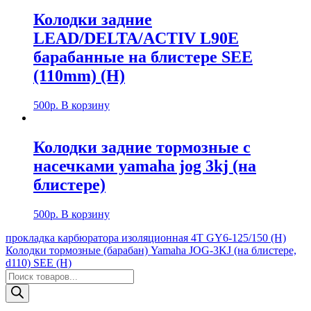
Колодки задние
LEAD/DELTA/ACTIV L90E
барабанные на блистере SEE
(110mm) (H)
500
р.
В корзину
Колодки задние тормозные с
насечками yamaha jog 3kj (на
блистере)
500
р.
В корзину
Навигация
прокладка карбюратора изоляционная 4Т GY6-125/150 (Н)
Колодки тормозные (барабан) Yamaha JOG-3KJ (на блистере,
по
d110) SEE (H)
записям
Поиск
товаров