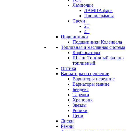
Лампочки
ЛАМПА фара
Прочие лампы
Свечи
2T
4T
Подшипники
Подшипники Коленвала
Топливная и маслянная система
Карбюраторы
Шланг Топивный фильтр
топливный
Оптика
Вариаторы и сцепление
Вариаторы передние
Вариаторы задние
Бендекс
Тарелки
Храповик
Звезды
Ролики
Цепи
Диски
Ремни