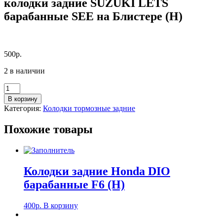
колодки задние SUZUKI LETS
барабанные SEE на Блистере (H)
500
р.
2 в наличии
Количество
товара
В корзину
колодки
Категория:
Колодки тормозные задние
задние
SUZUKI
Похожие товары
LETS
барабанные
SEE
на
Блистере
Колодки задние Honda DIO
(H)
барабанные F6 (Н)
400
р.
В корзину