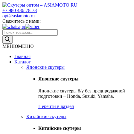
Skip
to
+7 980 436-78-78
Скутеры оптом – ASIAMOTO.RU
Японские и китайские скутеры оптом
content
opt@asiamoto.ru
Свяжитесь с нами:
Поиск
товаров
МЕНЮ
МЕНЮ
Главная
Каталог
Японские скутеры
Японские скутеры
Японские скутеры б/у без предпродажной
подготовки – Honda, Suzuki, Yamaha.
Перейти в раздел
Китайские скутеры
Китайские скутеры