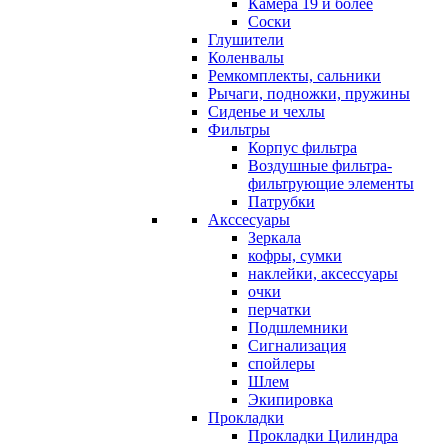
Камера 19 и более
Соски
Глушители
Коленвалы
Ремкомплекты, сальники
Рычаги, подножки, пружины
Сиденье и чехлы
Фильтры
Корпус фильтра
Воздушные фильтра-
фильтрующие элементы
Патрубки
Акссесуары
Зеркала
кофры, сумки
наклейки, аксессуары
очки
перчатки
Подшлемники
Сигнализация
спойлеры
Шлем
Экипировка
Прокладки
Прокладки Цилиндра