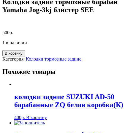
Колодки задние тормозные барабан
Yamaha Jog-3kj блистер SEE
500
р.
1 в наличии
Количество
В корзину
товара
Категория:
Колодки тормозные задние
Колодки
задние
Похожие товары
тормозные
барабан
Yamaha
Jog-
3kj
колодки задние SUZUKI AD-50
блистер
барабанные ZQ белая коробка(К)
SEE
400
р.
В корзину