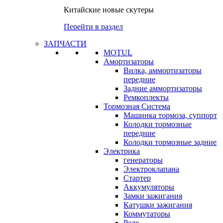
Китайские новые скутеры
Перейти в раздел
ЗАПЧАСТИ
MOTUL
Амортизаторы
Вилка, аммортизаторы
передние
Задние аммортизаторы
Ремкоплекты
Тормозная Система
Машинка тормоза, суппорт
Колодки тормозные
передние
Колодки тормозные задние
Электрика
генераторы
Электроклапана
Стартер
Аккумуляторы
Замки зажигания
Катушки зажигания
Коммутаторы
Реле