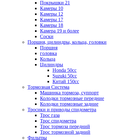
Покрышки 21
Камеры 10
Камеры 12
Камеры 17
Камеры 18
Камера 19 и более
Соски
Поршня, цилиндры, кольца, головки
Поршня
головка
Кольца
Цилиндры
Honda 50сс
Suzuki 50cc
Китай 150сс
Тормозная Система
Машинка тормоза, суппорт
Колодки тормозные передние
Колодки тормозные задние
Тросики и приводы спидометра
Трос газа
Трос спидометра
Трос тормоза передний
Трос тормозной задний
Фильтры