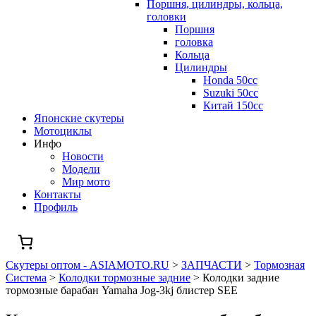
Поршня, цилиндры, кольца,
головки
Поршня
головка
Кольца
Цилиндры
Honda 50сс
Suzuki 50cc
Китай 150сс
Японские скутеры
Мотоциклы
Инфо
Новости
Модели
Мир мото
Контакты
Профиль
Скутеры оптом - ASIAMOTO.RU
>
ЗАПЧАСТИ
>
Тормозная
Система
>
Колодки тормозные задние
>
Колодки задние
тормозные барабан Yamaha Jog-3kj блистер SEE