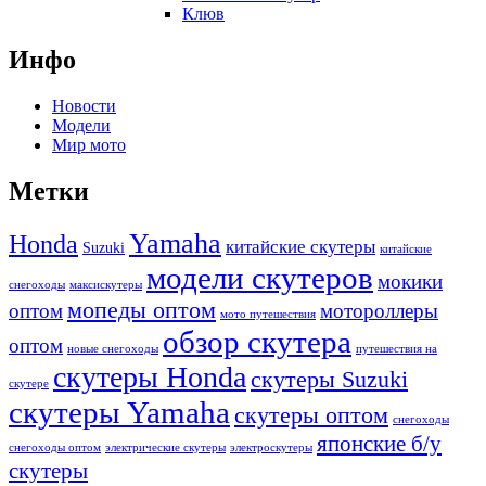
Клюв
Инфо
Новости
Модели
Мир мото
Метки
Yamaha
Honda
китайские скутеры
Suzuki
китайские
модели скутеров
мокики
снегоходы
максискутеры
мопеды оптом
оптом
мотороллеры
мото путешествия
обзор скутера
оптом
новые снегоходы
путешествия на
скутеры Honda
скутеры Suzuki
скутере
скутеры Yamaha
скутеры оптом
снегоходы
японские б/у
снегоходы оптом
электрические скутеры
электроскутеры
скутеры