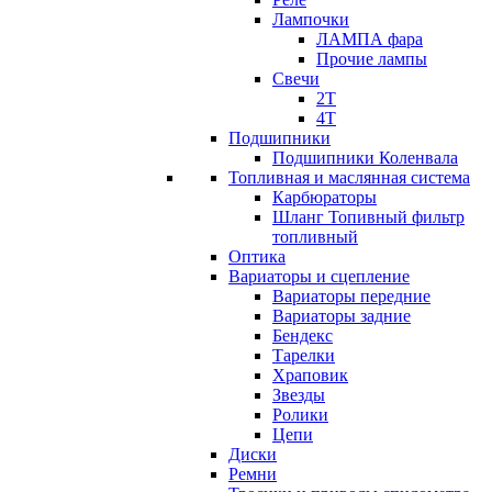
Лампочки
ЛАМПА фара
Прочие лампы
Свечи
2T
4T
Подшипники
Подшипники Коленвала
Топливная и маслянная система
Карбюраторы
Шланг Топивный фильтр
топливный
Оптика
Вариаторы и сцепление
Вариаторы передние
Вариаторы задние
Бендекс
Тарелки
Храповик
Звезды
Ролики
Цепи
Диски
Ремни