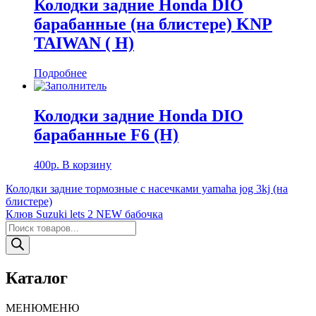
Колодки задние Honda DIO
барабанные (на блистере) KNP
TAIWAN ( Н)
Подробнее
Колодки задние Honda DIO
барабанные F6 (Н)
400
р.
В корзину
Навигация
Колодки задние тормозные с насечками yamaha jog 3kj (на
блистере)
по
Клюв Suzuki lets 2 NEW бабочка
записям
Поиск
товаров
Каталог
МЕНЮ
МЕНЮ