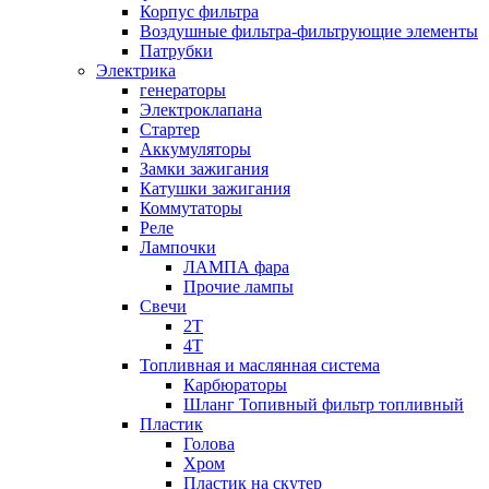
Корпус фильтра
Воздушные фильтра-фильтрующие элементы
Патрубки
Электрика
генераторы
Электроклапана
Стартер
Аккумуляторы
Замки зажигания
Катушки зажигания
Коммутаторы
Реле
Лампочки
ЛАМПА фара
Прочие лампы
Свечи
2T
4T
Топливная и маслянная система
Карбюраторы
Шланг Топивный фильтр топливный
Пластик
Голова
Хром
Пластик на скутер