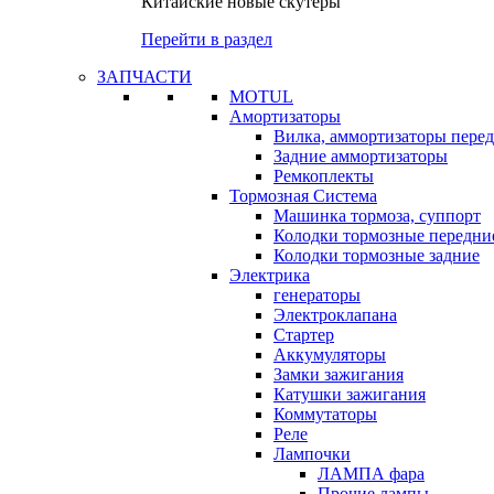
Китайские новые скутеры
Перейти в раздел
ЗАПЧАСТИ
MOTUL
Амортизаторы
Вилка, аммортизаторы пере
Задние аммортизаторы
Ремкоплекты
Тормозная Система
Машинка тормоза, суппорт
Колодки тормозные передни
Колодки тормозные задние
Электрика
генераторы
Электроклапана
Стартер
Аккумуляторы
Замки зажигания
Катушки зажигания
Коммутаторы
Реле
Лампочки
ЛАМПА фара
Прочие лампы