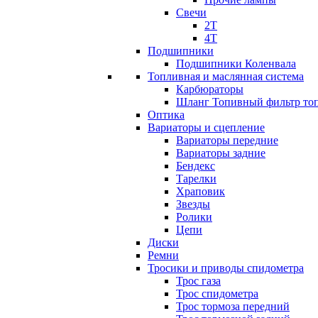
Свечи
2T
4T
Подшипники
Подшипники Коленвала
Топливная и маслянная система
Карбюраторы
Шланг Топивный фильтр то
Оптика
Вариаторы и сцепление
Вариаторы передние
Вариаторы задние
Бендекс
Тарелки
Храповик
Звезды
Ролики
Цепи
Диски
Ремни
Тросики и приводы спидометра
Трос газа
Трос спидометра
Трос тормоза передний