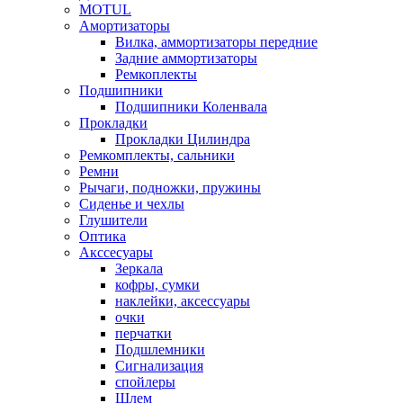
MOTUL
Амортизаторы
Вилка, аммортизаторы передние
Задние аммортизаторы
Ремкоплекты
Подшипники
Подшипники Коленвала
Прокладки
Прокладки Цилиндра
Ремкомплекты, сальники
Ремни
Рычаги, подножки, пружины
Сиденье и чехлы
Глушители
Оптика
Акссесуары
Зеркала
кофры, сумки
наклейки, аксессуары
очки
перчатки
Подшлемники
Сигнализация
спойлеры
Шлем