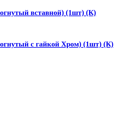
гнутый вставной) (1шт) (К)
гнутый с гайкой Хром) (1шт) (К)