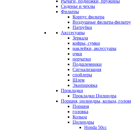
Рычаги, подножки, пружины
Сиденье и чехлы
Фильтры
Корпус фильтра
Воздушные фильтра-фильтр
Патрубки
Акссесуары
Зеркала
кофры, сумки
наклейки, аксессуары
очки
перчатки
Подшлемники
Сигнализация
спойлеры
Шлем
Экипировка
Прокладки
Прокладки Цилиндра
Поршня, цилиндры, кольца, голов
Поршня
головка
Кольца
Цилиндры
Honda 50сс