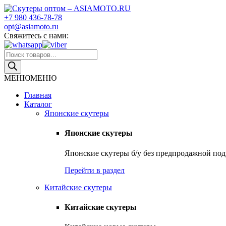
Skip
to
+7 980 436-78-78
Скутеры оптом – ASIAMOTO.RU
Японские и китайские скутеры оптом
content
opt@asiamoto.ru
Свяжитесь с нами:
Поиск
товаров
МЕНЮ
МЕНЮ
Главная
Каталог
Японские скутеры
Японские скутеры
Японские скутеры б/у без предпродажной подг
Перейти в раздел
Китайские скутеры
Китайские скутеры