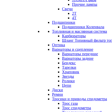
Прочие лампы
Свечи
2T
4T
Подшипники
Подшипники Коленвала
Топливная и маслянная система
Карбюраторы
Шланг Топивный фильтр то
Оптика
Вариаторы и сцепление
Вариаторы передние
Вариаторы задние
Бендекс
Тарелки
Храповик
Звезды
Ролики
Цепи
Диски
Ремни
Тросики и приводы спидометра
Трос газа
Трос спидометра