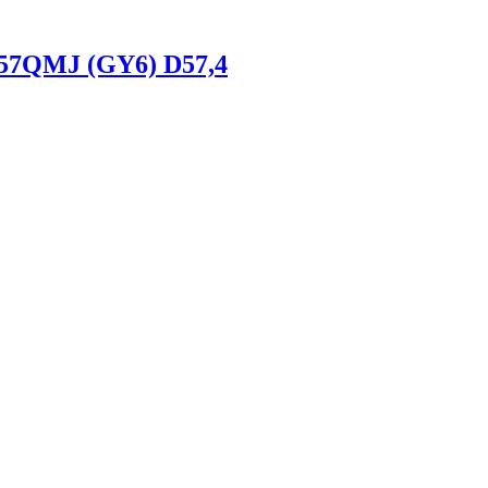
157QMJ (GY6) D57,4