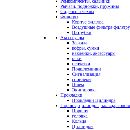
Ремкомплекты, сальники
Рычаги, подножки, пружины
Сиденье и чехлы
Фильтры
Корпус фильтра
Воздушные фильтра-фильтр
Патрубки
Акссесуары
Зеркала
кофры, сумки
наклейки, аксессуары
очки
перчатки
Подшлемники
Сигнализация
спойлеры
Шлем
Экипировка
Прокладки
Прокладки Цилиндра
Поршня, цилиндры, кольца, голов
Поршня
головка
Кольца
Цилиндры