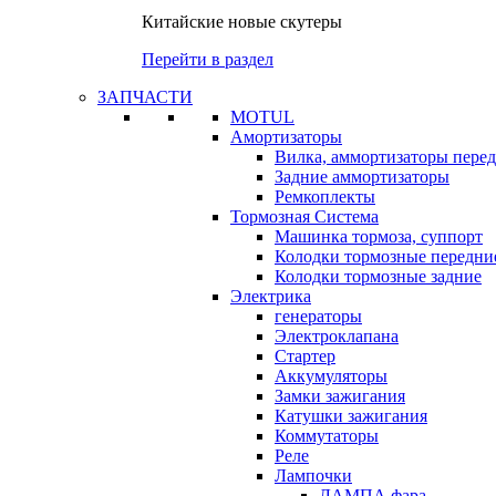
Китайские новые скутеры
Перейти в раздел
ЗАПЧАСТИ
MOTUL
Амортизаторы
Вилка, аммортизаторы пере
Задние аммортизаторы
Ремкоплекты
Тормозная Система
Машинка тормоза, суппорт
Колодки тормозные передни
Колодки тормозные задние
Электрика
генераторы
Электроклапана
Стартер
Аккумуляторы
Замки зажигания
Катушки зажигания
Коммутаторы
Реле
Лампочки
ЛАМПА фара