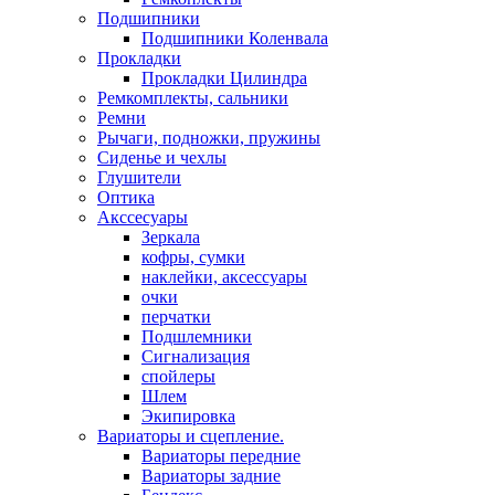
Подшипники
Подшипники Коленвала
Прокладки
Прокладки Цилиндра
Ремкомплекты, сальники
Ремни
Рычаги, подножки, пружины
Сиденье и чехлы
Глушители
Оптика
Акссесуары
Зеркала
кофры, сумки
наклейки, аксессуары
очки
перчатки
Подшлемники
Сигнализация
спойлеры
Шлем
Экипировка
Вариаторы и сцепление.
Вариаторы передние
Вариаторы задние