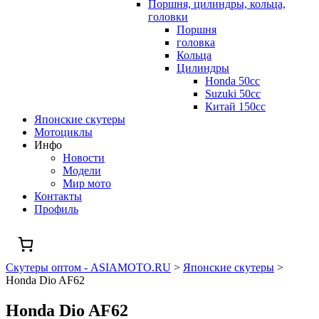
Поршня, цилиндры, кольца,
головки
Поршня
головка
Кольца
Цилиндры
Honda 50сс
Suzuki 50cc
Китай 150сс
Японские скутеры
Мотоциклы
Инфо
Новости
Модели
Мир мото
Контакты
Профиль
Скутеры оптом - ASIAMOTO.RU
>
Японские скутеры
>
Honda Dio AF62
Honda Dio AF62