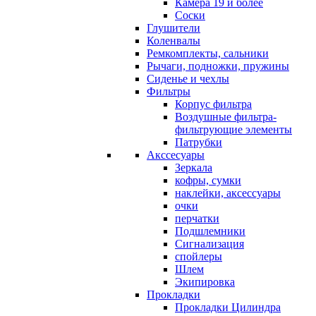
Камера 19 и более
Соски
Глушители
Коленвалы
Ремкомплекты, сальники
Рычаги, подножки, пружины
Сиденье и чехлы
Фильтры
Корпус фильтра
Воздушные фильтра-
фильтрующие элементы
Патрубки
Акссесуары
Зеркала
кофры, сумки
наклейки, аксессуары
очки
перчатки
Подшлемники
Сигнализация
спойлеры
Шлем
Экипировка
Прокладки
Прокладки Цилиндра