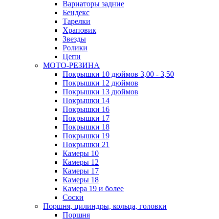
Вариаторы задние
Бендекс
Тарелки
Храповик
Звезды
Ролики
Цепи
МОТО-РЕЗИНА
Покрышки 10 дюймов 3,00 - 3,50
Покрышки 12 дюймов
Покрышки 13 дюймов
Покрышки 14
Покрышки 16
Покрышки 17
Покрышки 18
Покрышки 19
Покрышки 21
Камеры 10
Камеры 12
Камеры 17
Камеры 18
Камера 19 и более
Соски
Поршня, цилиндры, кольца, головки
Поршня