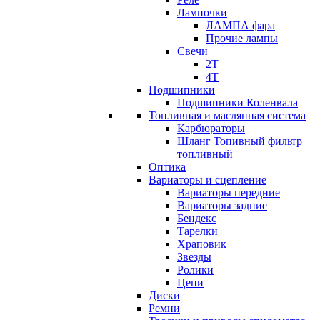
Лампочки
ЛАМПА фара
Прочие лампы
Свечи
2T
4T
Подшипники
Подшипники Коленвала
Топливная и маслянная система
Карбюраторы
Шланг Топивный фильтр
топливный
Оптика
Вариаторы и сцепление
Вариаторы передние
Вариаторы задние
Бендекс
Тарелки
Храповик
Звезды
Ролики
Цепи
Диски
Ремни