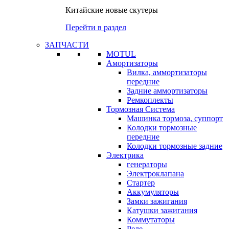
Китайские новые скутеры
Перейти в раздел
ЗАПЧАСТИ
MOTUL
Амортизаторы
Вилка, аммортизаторы
передние
Задние аммортизаторы
Ремкоплекты
Тормозная Система
Машинка тормоза, суппорт
Колодки тормозные
передние
Колодки тормозные задние
Электрика
генераторы
Электроклапана
Стартер
Аккумуляторы
Замки зажигания
Катушки зажигания
Коммутаторы
Реле