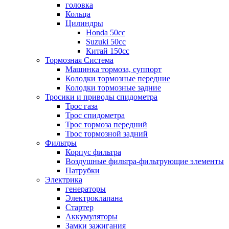
головка
Кольца
Цилиндры
Honda 50сс
Suzuki 50cc
Китай 150сс
Тормозная Система
Машинка тормоза, суппорт
Колодки тормозные передние
Колодки тормозные задние
Тросики и приводы спидометра
Трос газа
Трос спидометра
Трос тормоза передний
Трос тормозной задний
Фильтры
Корпус фильтра
Воздушные фильтра-фильтрующие элементы
Патрубки
Электрика
генераторы
Электроклапана
Стартер
Аккумуляторы
Замки зажигания