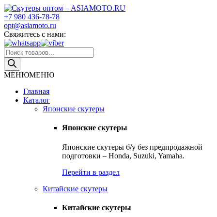
Skip
to
+7 980 436-78-78
Скутеры оптом – ASIAMOTO.RU
Японские и китайские скутеры оптом
content
opt@asiamoto.ru
Свяжитесь с нами:
Поиск
товаров
МЕНЮ
МЕНЮ
Главная
Каталог
Японские скутеры
Японские скутеры
Японские скутеры б/у без предпродажной
подготовки – Honda, Suzuki, Yamaha.
Перейти в раздел
Китайские скутеры
Китайские скутеры