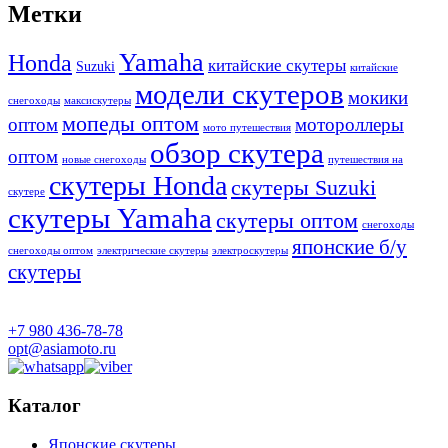
Метки
Yamaha
Honda
китайские скутеры
Suzuki
китайские
модели скутеров
мокики
снегоходы
максискутеры
мопеды оптом
оптом
мотороллеры
мото путешествия
обзор скутера
оптом
новые снегоходы
путешествия на
скутеры Honda
скутеры Suzuki
скутере
скутеры Yamaha
скутеры оптом
снегоходы
японские б/у
снегоходы оптом
электрические скутеры
электроскутеры
скутеры
+7 980 436-78-78
opt@asiamoto.ru
Каталог
Японские скутеры