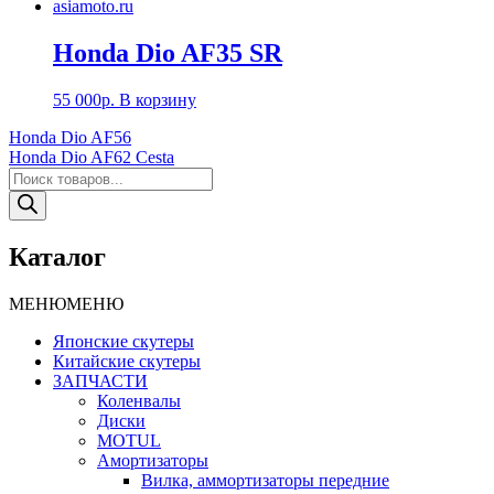
Honda Dio AF35 SR
55 000
р.
В корзину
Навигация
Honda Dio AF56
Honda Dio AF62 Cesta
по
Поиск
записям
товаров
Каталог
МЕНЮ
МЕНЮ
Японские скутеры
Китайские скутеры
ЗАПЧАСТИ
Коленвалы
Диски
MOTUL
Амортизаторы
Вилка, аммортизаторы передние