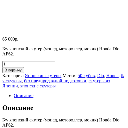
65 000
р.
Б/у японский скутер (мопед, мотороллер, мокик) Honda Dio
AF62.
Количество
товара
В корзину
Honda
Категория:
Японские скутеры
Метки:
50 кубов
,
Dio
,
Honda
,
б/
Dio
у скутеры
,
без предпродажной подготовки
,
скутеры из
AF62
Японии
,
японские скутеры
Описание
Описание
Б/у японский скутер (мопед, мотороллер, мокик) Honda Dio
AF62.