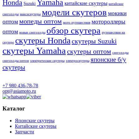
Yamaha
Honda
китайские скутеры
Suzuki
китайские
модели скутеров
мокики
снегоходы
максискутеры
мопеды оптом
оптом
мотороллеры
мото путешествия
обзор скутера
оптом
новые снегоходы
путешествия на
скутеры Honda
скутеры Suzuki
скутере
скутеры Yamaha
скутеры оптом
снегоходы
японские б/у
снегоходы оптом
электрические скутеры
электроскутеры
скутеры
+7 980 436-78-78
opt@asiamoto.ru
Каталог
Японские скутеры
Китайские скутеры
Запчасти