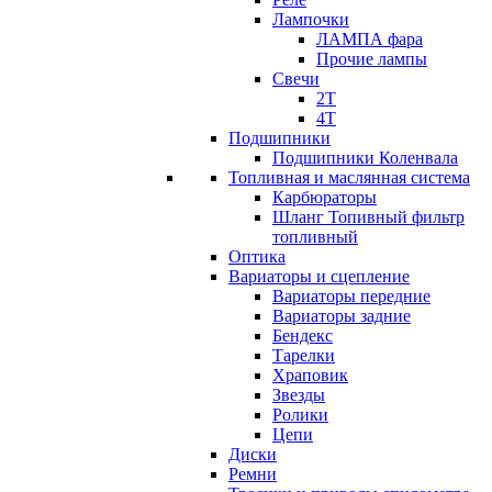
Лампочки
ЛАМПА фара
Прочие лампы
Свечи
2T
4T
Подшипники
Подшипники Коленвала
Топливная и маслянная система
Карбюраторы
Шланг Топивный фильтр
топливный
Оптика
Вариаторы и сцепление
Вариаторы передние
Вариаторы задние
Бендекс
Тарелки
Храповик
Звезды
Ролики
Цепи
Диски
Ремни