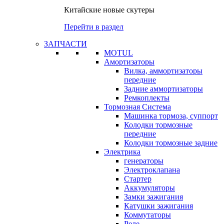
Китайские новые скутеры
Перейти в раздел
ЗАПЧАСТИ
MOTUL
Амортизаторы
Вилка, аммортизаторы
передние
Задние аммортизаторы
Ремкоплекты
Тормозная Система
Машинка тормоза, суппорт
Колодки тормозные
передние
Колодки тормозные задние
Электрика
генераторы
Электроклапана
Стартер
Аккумуляторы
Замки зажигания
Катушки зажигания
Коммутаторы
Реле