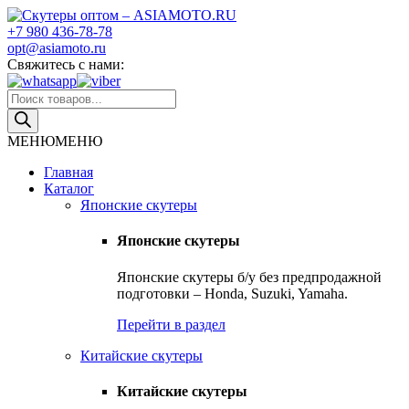
Skip
to
+7 980 436-78-78
Скутеры оптом – ASIAMOTO.RU
Японские и китайские скутеры оптом
content
opt@asiamoto.ru
Свяжитесь с нами:
Поиск
товаров
МЕНЮ
МЕНЮ
Главная
Каталог
Японские скутеры
Японские скутеры
Японские скутеры б/у без предпродажной
подготовки – Honda, Suzuki, Yamaha.
Перейти в раздел
Китайские скутеры
Китайские скутеры