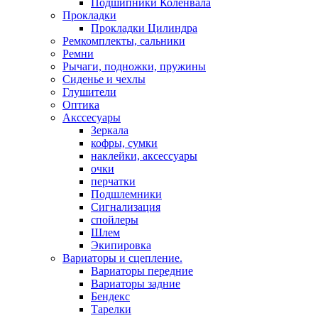
Подшипники Коленвала
Прокладки
Прокладки Цилиндра
Ремкомплекты, сальники
Ремни
Рычаги, подножки, пружины
Сиденье и чехлы
Глушители
Оптика
Акссесуары
Зеркала
кофры, сумки
наклейки, аксессуары
очки
перчатки
Подшлемники
Сигнализация
спойлеры
Шлем
Экипировка
Вариаторы и сцепление.
Вариаторы передние
Вариаторы задние
Бендекс
Тарелки