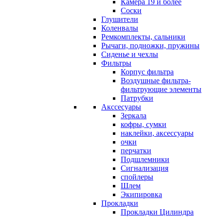
Камера 19 и более
Соски
Глушители
Коленвалы
Ремкомплекты, сальники
Рычаги, подножки, пружины
Сиденье и чехлы
Фильтры
Корпус фильтра
Воздушные фильтра-
фильтрующие элементы
Патрубки
Акссесуары
Зеркала
кофры, сумки
наклейки, аксессуары
очки
перчатки
Подшлемники
Сигнализация
спойлеры
Шлем
Экипировка
Прокладки
Прокладки Цилиндра