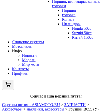
Поршня, цилиндры, кольца,
головки
Поршня
головка
Кольца
Цилиндры
Honda 50сс
Suzuki 50cc
Китай 150сс
Японские скутеры
Мотоциклы
Инфо
Новости
Модели
Мир мото
Контакты
Профиль
Сейчас ваша корзина пуста!
Скутеры оптом - ASIAMOTO.RU
>
ЗАПЧАСТИ
>
Акссесуары
>
наклейки, аксессуары
>
Грузики В055 (У)