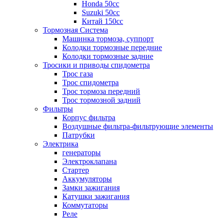
Honda 50сс
Suzuki 50cc
Китай 150сс
Тормозная Система
Машинка тормоза, суппорт
Колодки тормозные передние
Колодки тормозные задние
Тросики и приводы спидометра
Трос газа
Трос спидометра
Трос тормоза передний
Трос тормозной задний
Фильтры
Корпус фильтра
Воздушные фильтра-фильтрующие элементы
Патрубки
Электрика
генераторы
Электроклапана
Стартер
Аккумуляторы
Замки зажигания
Катушки зажигания
Коммутаторы
Реле