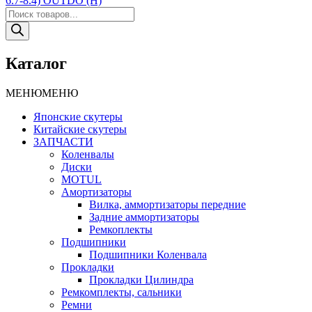
6.7-8.4) OUTDO (Н)
записям
Поиск
товаров
Каталог
МЕНЮ
МЕНЮ
Японские скутеры
Китайские скутеры
ЗАПЧАСТИ
Коленвалы
Диски
MOTUL
Амортизаторы
Вилка, аммортизаторы передние
Задние аммортизаторы
Ремкоплекты
Подшипники
Подшипники Коленвала
Прокладки
Прокладки Цилиндра
Ремкомплекты, сальники
Ремни