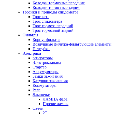
Колодки тормозные передние
Колодки тормозные задние
Тросики и приводы спидометра
Трос газа
Трос спидометра
Трос тормоза передний
Трос тормозной задний
Фильтры
Корпус фильтра
Воздушные фильтра-фильтрующие элементы
Патрубки
Электрика
генераторы
Электроклапана
Стартер
Аккумуляторы
Замки зажигания
Катушки зажигания
Коммутаторы
Реле
Лампочки
ЛАМПА фара
Прочие лампы
Свечи
2T