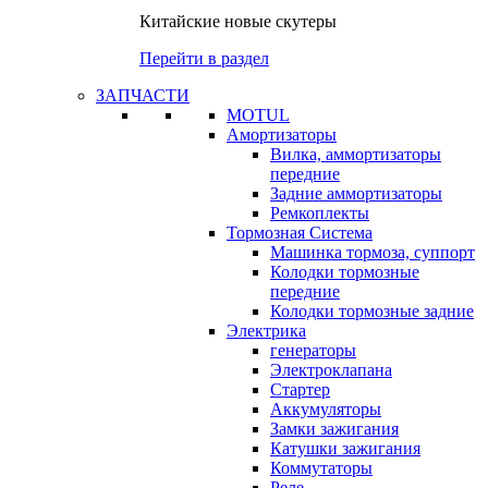
Китайские новые скутеры
Перейти в раздел
ЗАПЧАСТИ
MOTUL
Амортизаторы
Вилка, аммортизаторы
передние
Задние аммортизаторы
Ремкоплекты
Тормозная Система
Машинка тормоза, суппорт
Колодки тормозные
передние
Колодки тормозные задние
Электрика
генераторы
Электроклапана
Стартер
Аккумуляторы
Замки зажигания
Катушки зажигания
Коммутаторы
Реле