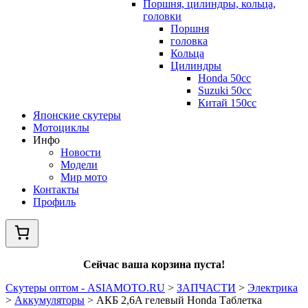
Поршня, цилиндры, кольца,
головки
Поршня
головка
Кольца
Цилиндры
Honda 50сс
Suzuki 50cc
Китай 150сс
Японские скутеры
Мотоциклы
Инфо
Новости
Модели
Мир мото
Контакты
Профиль
Сейчас ваша корзина пуста!
Скутеры оптом - ASIAMOTO.RU
>
ЗАПЧАСТИ
>
Электрика
>
Аккумуляторы
>
АКБ 2,6A гелевый Honda Таблетка