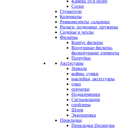
Камера 19 и более
Соски
Глушители
Коленвалы
Ремкомплекты, сальники
Рычаги, подножки, пружины
Сиденье и чехлы
Фильтры
Корпус фильтра
Воздушные фильтра-
фильтрующие элементы
Патрубки
Акссесуары
Зеркала
кофры, сумки
наклейки, аксессуары
очки
перчатки
Подшлемники
Сигнализация
спойлеры
Шлем
Экипировка
Прокладки
Прокладки Цилиндра