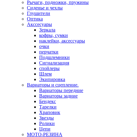
Рычаги, подножки, пружины
Сиденье и чехлы
Глушители
Оптика
Акссесуары
Зеркала
кофры, сумки
наклейки, аксессуары
очки
перчатки
Подшлемники
Сигнализация
спойлеры
Шлем
Экипировка
Вариаторы и сцепление.
Вариаторы передние
Вариаторы задние
Бендекс
Тарелки
Храповик
Звезды
Ролики
Цепи
МОТО-РЕЗИНА