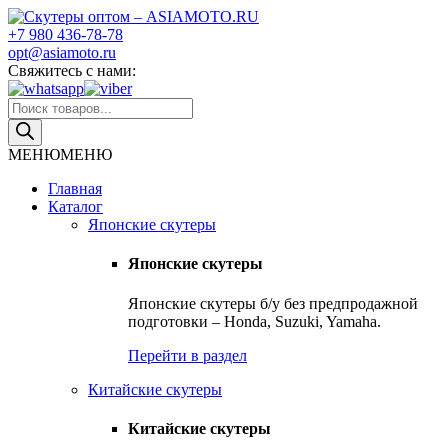
Skip
to
+7 980 436-78-78
Скутеры оптом – ASIAMOTO.RU
Японские и китайские скутеры оптом
content
opt@asiamoto.ru
Свяжитесь с нами:
Поиск
товаров
МЕНЮ
МЕНЮ
Главная
Каталог
Японские скутеры
Японские скутеры
Японские скутеры б/у без предпродажной
подготовки – Honda, Suzuki, Yamaha.
Перейти в раздел
Китайские скутеры
Китайские скутеры