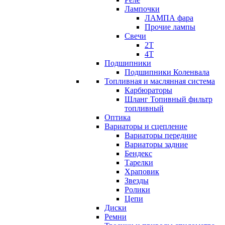
Лампочки
ЛАМПА фара
Прочие лампы
Свечи
2T
4T
Подшипники
Подшипники Коленвала
Топливная и маслянная система
Карбюраторы
Шланг Топивный фильтр
топливный
Оптика
Вариаторы и сцепление
Вариаторы передние
Вариаторы задние
Бендекс
Тарелки
Храповик
Звезды
Ролики
Цепи
Диски
Ремни