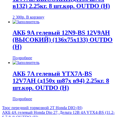
в86)
в132) 2.25кг. 8 шт.кор. OUTDO (Н)
20
шт.кор.
2 300
р.
В корзину
OUTDO
(Н)
АКБ 9A гелевый 12N9-BS 12V9AH
(ВЫСОКИЙ) (136х75х133) OUTDO
(Н)
Подробнее
АКБ 7A гелевый YTX7A-BS
12V7AH (д150х ш87х в94) 2.25кг. 8
шт.кор. OUTDO (Н)
Подробнее
Навигация
Трос передний тормозной 2Т Honda DIO (Н)
АКБ 4А гелевый Honda Dio 27, Дельта 12B 4A YTX4-BS (11.2-
по