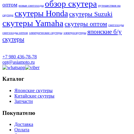
обзор скутера
оптом
новые снегоходы
путешествия на
скутеры Honda
скутеры Suzuki
скутере
скутеры Yamaha
скутеры оптом
снегоходы
японские б/у
снегоходы оптом
электрические скутеры
электроскутеры
скутеры
+7 980 436-78-78
opt@asiamoto.ru
Каталог
Японские скутеры
Китайские скутеры
Запчасти
Покупателю
Доставка
Оплата