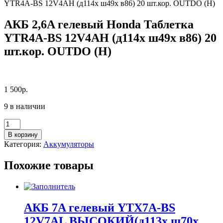
YTR4A-BS 12V4AH (д114х ш49х в86) 20 шт.кор. OUTDO (Н)
АКБ 2,6A гелевый Honda Таблетка
YTR4A-BS 12V4AH (д114х ш49х в86) 20
шт.кор. OUTDO (Н)
1 500
р.
9 в наличии
Количество
товара
В корзину
АКБ
Категория:
Аккумуляторы
2,6A
гелевый
Похожие товары
Honda
Таблетка
YTR4A-
BS
12V4AH
АКБ 7A гелевый YTX7A-BS
(д114х
12V7AL ВЫСОКИЙ(д113х ш70х
ш49х