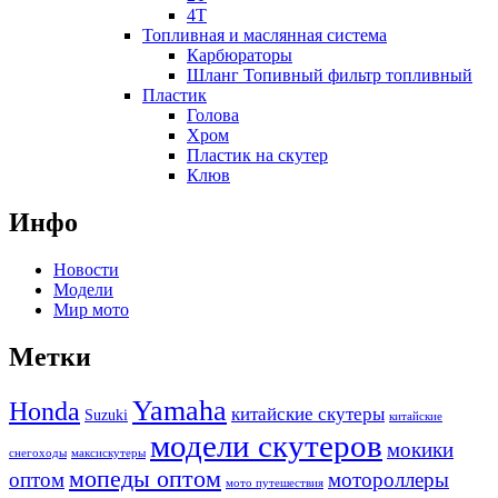
4T
Топливная и маслянная система
Карбюраторы
Шланг Топивный фильтр топливный
Пластик
Голова
Хром
Пластик на скутер
Клюв
Инфо
Новости
Модели
Мир мото
Метки
Yamaha
Honda
китайские скутеры
Suzuki
китайские
модели скутеров
мокики
снегоходы
максискутеры
мопеды оптом
оптом
мотороллеры
мото путешествия