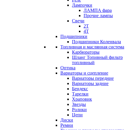
Лампочки
ЛАМПА фара
Прочие лампы
Свечи
2T
4T
Подшипники
Подшипники Коленвала
Топливная и маслянная система
Карбюраторы
Шланг Топивный фильтр
топливный
Оптика
Вариаторы и сцепление
Вариаторы передние
Вариаторы задние
Бендекс
Тарелки
Храповик
Звезды
Ролики
Цепи
Диски
Ремни