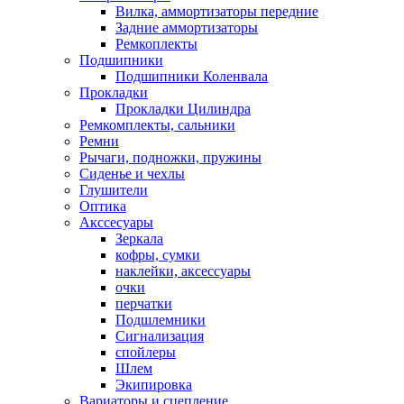
Вилка, аммортизаторы передние
Задние аммортизаторы
Ремкоплекты
Подшипники
Подшипники Коленвала
Прокладки
Прокладки Цилиндра
Ремкомплекты, сальники
Ремни
Рычаги, подножки, пружины
Сиденье и чехлы
Глушители
Оптика
Акссесуары
Зеркала
кофры, сумки
наклейки, аксессуары
очки
перчатки
Подшлемники
Сигнализация
спойлеры
Шлем
Экипировка
Вариаторы и сцепление.