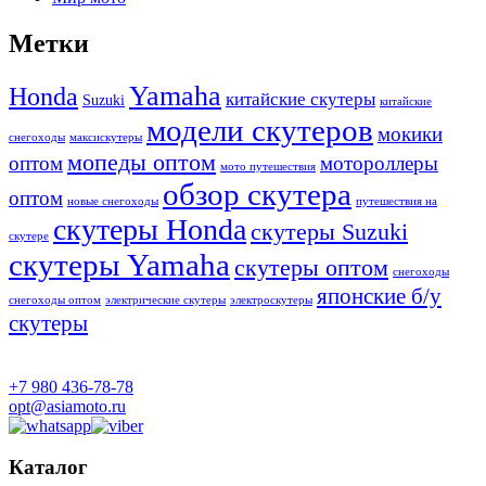
Метки
Yamaha
Honda
китайские скутеры
Suzuki
китайские
модели скутеров
мокики
снегоходы
максискутеры
мопеды оптом
оптом
мотороллеры
мото путешествия
обзор скутера
оптом
новые снегоходы
путешествия на
скутеры Honda
скутеры Suzuki
скутере
скутеры Yamaha
скутеры оптом
снегоходы
японские б/у
снегоходы оптом
электрические скутеры
электроскутеры
скутеры
+7 980 436-78-78
opt@asiamoto.ru
Каталог