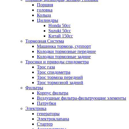
Поршня
головка
Кольца
Цилиндры
Honda 50сс
Suzuki 50cc
Китай 150сс
Тормозная Система
Машинка тормоза, суппорт
Колодки тормозные передние
Колодки тормозные задние
Тросики и приводы спидометра
Трос газа
Трос спидометра
Трос тормоза передний
Трос тормозной задний
Фильтры
Корпус фильтра
Воздушные фильтра-фильтрующие элементы
Патрубки
Электрика
генераторы
Электроклапана
Стартер