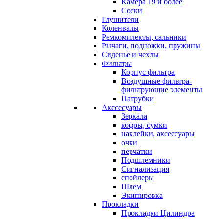
Камера 19 и более
Соски
Глушители
Коленвалы
Ремкомплекты, сальники
Рычаги, подножки, пружины
Сиденье и чехлы
Фильтры
Корпус фильтра
Воздушные фильтра-
фильтрующие элементы
Патрубки
Акссесуары
Зеркала
кофры, сумки
наклейки, аксессуары
очки
перчатки
Подшлемники
Сигнализация
спойлеры
Шлем
Экипировка
Прокладки
Прокладки Цилиндра