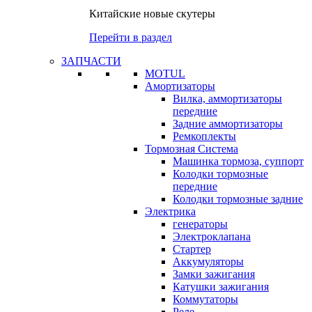
Китайские новые скутеры
Перейти в раздел
ЗАПЧАСТИ
MOTUL
Амортизаторы
Вилка, аммортизаторы
передние
Задние аммортизаторы
Ремкоплекты
Тормозная Система
Машинка тормоза, суппорт
Колодки тормозные
передние
Колодки тормозные задние
Электрика
генераторы
Электроклапана
Стартер
Аккумуляторы
Замки зажигания
Катушки зажигания
Коммутаторы
Реле