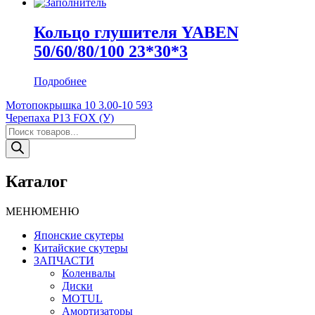
Кольцо глушителя YABEN
50/60/80/100 23*30*3
Подробнее
Навигация
Мотопокрышка 10 3.00-10 593
Черепаха P13 FOX (У)
по
Поиск
записям
товаров
Каталог
МЕНЮ
МЕНЮ
Японские скутеры
Китайские скутеры
ЗАПЧАСТИ
Коленвалы
Диски
MOTUL
Амортизаторы