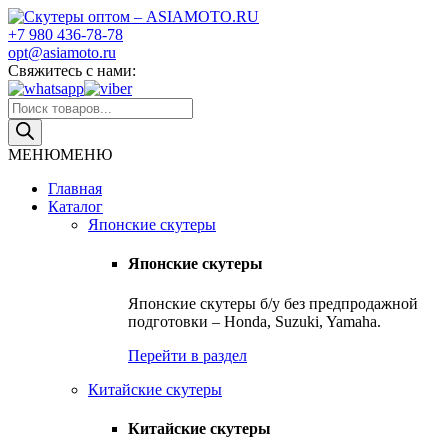
Skip
to
+7 980 436-78-78
Скутеры оптом – ASIAMOTO.RU
Японские и китайские скутеры оптом
content
opt@asiamoto.ru
Свяжитесь с нами:
Поиск
товаров
МЕНЮ
МЕНЮ
Главная
Каталог
Японские скутеры
Японские скутеры
Японские скутеры б/у без предпродажной
подготовки – Honda, Suzuki, Yamaha.
Перейти в раздел
Китайские скутеры
Китайские скутеры