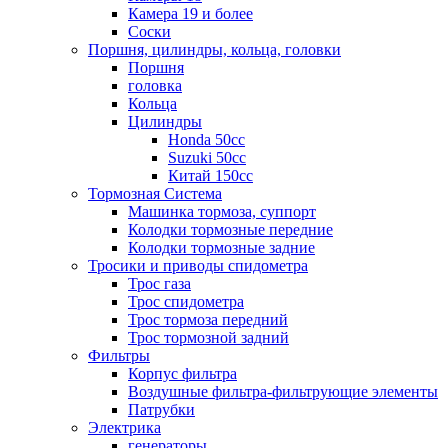
Камера 19 и более
Соски
Поршня, цилиндры, кольца, головки
Поршня
головка
Кольца
Цилиндры
Honda 50сс
Suzuki 50cc
Китай 150сс
Тормозная Система
Машинка тормоза, суппорт
Колодки тормозные передние
Колодки тормозные задние
Тросики и приводы спидометра
Трос газа
Трос спидометра
Трос тормоза передний
Трос тормозной задний
Фильтры
Корпус фильтра
Воздушные фильтра-фильтрующие элементы
Патрубки
Электрика
генераторы