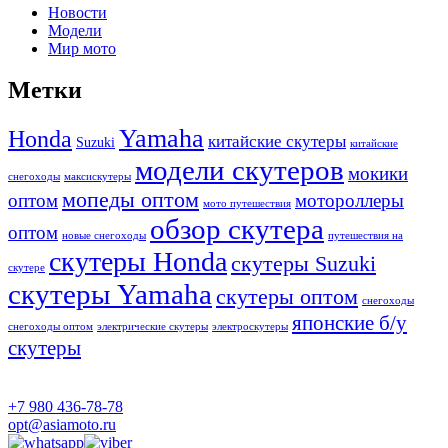
Новости
Модели
Мир мото
Метки
Yamaha
Honda
китайские скутеры
Suzuki
китайские
модели скутеров
мокики
снегоходы
максискутеры
мопеды оптом
оптом
мотороллеры
мото путешествия
обзор скутера
оптом
новые снегоходы
путешествия на
скутеры Honda
скутеры Suzuki
скутере
скутеры Yamaha
скутеры оптом
снегоходы
японские б/у
снегоходы оптом
электрические скутеры
электроскутеры
скутеры
+7 980 436-78-78
opt@asiamoto.ru