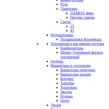
Реле
Лампочки
ЛАМПА фара
Прочие лампы
Свечи
2T
4T
Подшипники
Подшипники Коленвала
Топливная и маслянная система
Карбюраторы
Шланг Топивный фильтр
топливный
Оптика
Вариаторы и сцепление
Вариаторы передние
Вариаторы задние
Бендекс
Тарелки
Храповик
Звезды
Ролики
Цепи
Диски