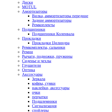
Диски
MOTUL
Амортизаторы
Вилка, аммортизаторы передние
Задние аммортизаторы
Ремкоплекты
Подшипники
Подшипники Коленвала
Прокладки
Прокладки Цилиндра
Ремкомплекты, сальники
Ремни
Рычаги, подножки, пружины
Сиденье и чехлы
Глушители
Оптика
Акссесуары
Зеркала
кофры, сумки
наклейки, аксессуары
очки
перчатки
Подшлемники
Сигнализация
спойлеры